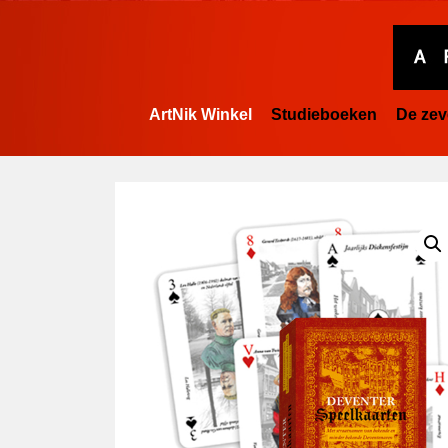
ArtNik Winkel
Studieboeken
De zev