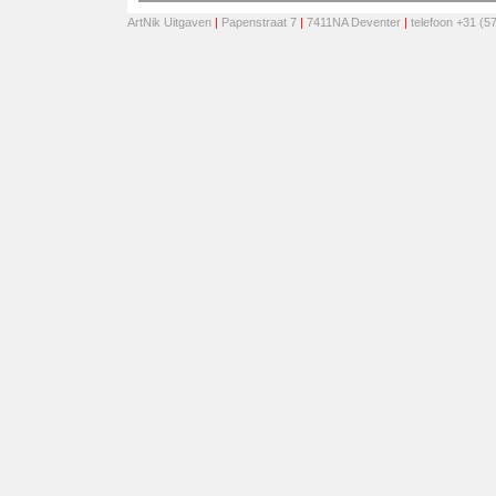
ArtNik Uitgaven
|
Papenstraat 7
|
7411NA Deventer
|
telefoon +31 (5