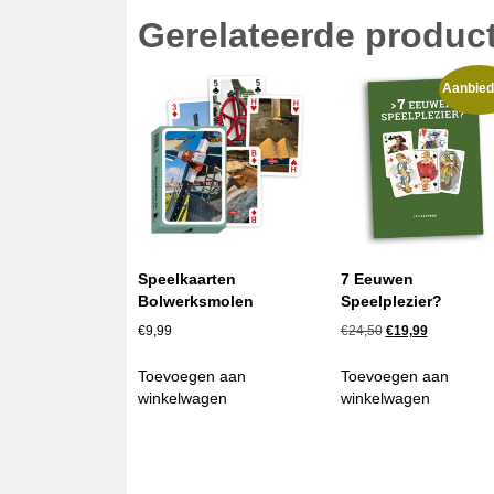
Gerelateerde produc
Aanbied
Speelkaarten
7 Eeuwen
Bolwerksmolen
Speelplezier?
Oorspronkelijke
Huidige
€
9,99
€
24,50
€
19,99
prijs
prijs
was:
is:
Toevoegen aan
Toevoegen aan
€24,50.
€19,99.
winkelwagen
winkelwagen