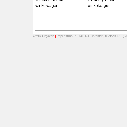
winkelwagen
winkelwagen
ArtNik Uitgaven
|
Papenstraat 7
|
7411NA Deventer
|
telefoon +31 (5