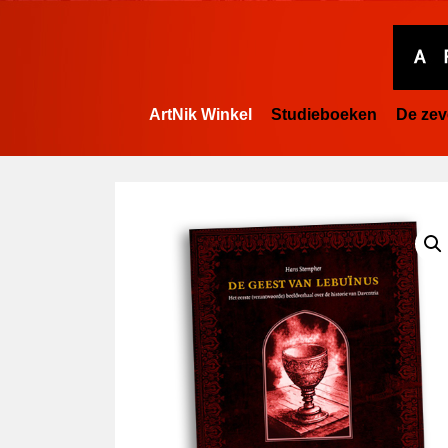
ArtNik Winkel
Studieboeken
De zev