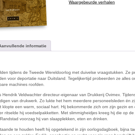
Waargebeurde verhalen
aantal
Aanvullende informatie
elden tijdens de Tweede Wereldoorlog met duivelse vraagstukken. Ze 
n voor deportatie naar Duitsland. Tegelijkertijd probeerden ze alles
tbare machines roofden.
 Hendrik Veldwachter directeur-eigenaar van Drukkerij Ovimex. Tijden
rdigen van drukwerk. Zo lukte het hem meerdere personeelsleden én zi
st klopte een warm, sociaal hart. Hij bekommerde zich om zijn gezin e
r ritselde hij voedselpakketten. Met slimmigheidjes kreeg hij die op de 
 Randstad voorzag hij van slaapplekken, eten en drinken.
h staande te houden heeft hij opgetekend in zijn oorlogsdagboek, bijna ta