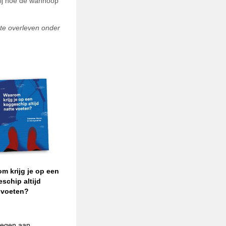
 hij hoe de wanhoop
 te overleven onder
m krijg je op een
schip altijd
 voeten?
egen aan