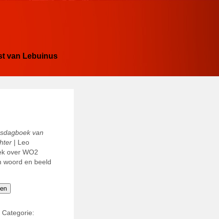
st van Lebuinus
gsdagboek van
chter
| Leo
oek over WO2
in woord en beeld
gen
5
Categorie: