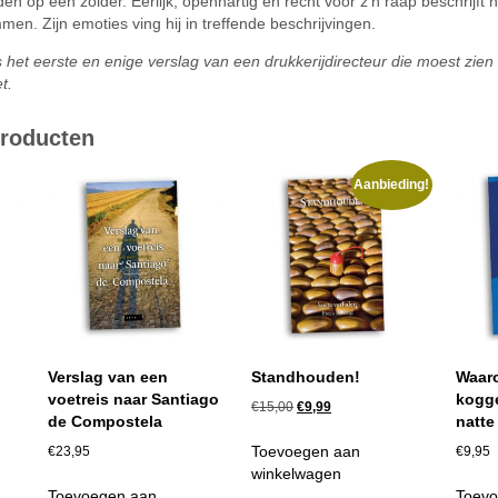
en op een zolder. Eerlijk, openhartig en recht voor z’n raap beschrijft
en. Zijn emoties ving hij in treffende beschrijvingen.
 het eerste en enige verslag van een drukkerijdirecteur die moest zien
t.
producten
Aanbieding!
Verslag van een
Standhouden!
Waaro
voetreis naar Santiago
kogge
Oorspronkelijke
Huidige
€
15,00
€
9,99
de Compostela
natte
prijs
prijs
was:
is:
Toevoegen aan
€
23,95
€
9,95
€15,00.
€9,99.
winkelwagen
Toevoegen aan
Toevo