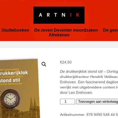
Studieboeken
De zeven Deventer moordzaken
De gee
Afrekenen
€
24,50
De drukkerijklok stond stil –
Oorlo
drukkerijdirecteur Hendrik Veldwa
Enthoven. Een fascinerend dagb
v
errijkt met uitgebreidere context 
door Leo Enthoven.
De
Toevoegen aan winkelwa
drukkerijklok
stond
Artikelnummer:
978 9490 548 44 
stil