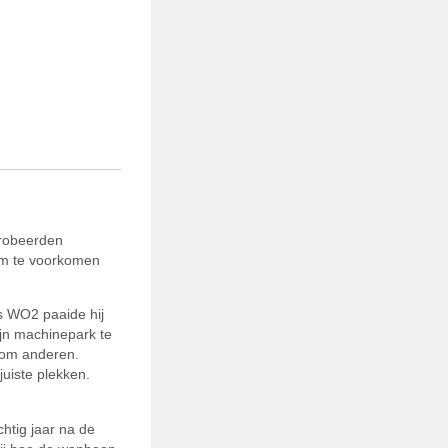
probeerden
 om te voorkomen
s WO2 paaide hij
jn machinepark te
n om anderen.
juiste plekken.
chtig jaar na de