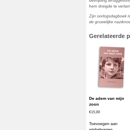
bevrijding teruggevond
hem dreigde te verlamm
Zijn oorlogsdagboek is
de gruwelijke naziknoe
Gerelateerde 
De adem van mijn
zoon
€
15,00
Toevoegen aan
winkelwagen