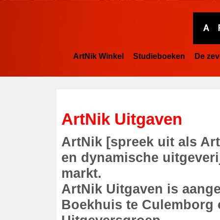
ArtNik Winkel
Studieboeken
De zev
ArtNik
Uitgaven
ArtNik [spreek uit als Ar
en dynamische uitgeveri
markt.
ArtNik Uitgaven is aange
Boekhuis te Culemborg o